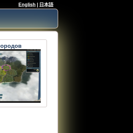
English
|
日本語
городов